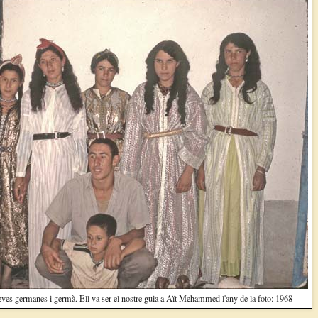
seves germanes i germà. Ell va ser el nostre guia a Aït Mehammed l'any de la foto: 1968