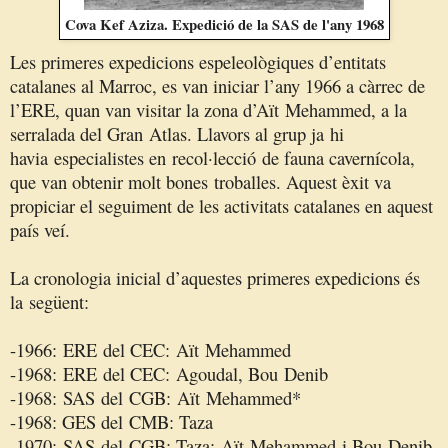
Cova Kef Aziza. Expedició de la SAS de l'any 1968
Les primeres expedicions espeleològiques d’entitats
catalanes al Marroc, es van iniciar l’any 1966 a càrrec de
l’
ERE
, quan van visitar la zona d’
Aït
Mehammed
, a la
serralada del Gran
Atlas
. Llavors al grup ja
hi
havia
especialistes en
recol·lecció
de fauna cavernícola,
que van obtenir molt bones
troballes. Aquest èxit va
propiciar el seguiment de les activitats catalanes en aquest
país veí.
La cronologia inicial d’aquestes primeres expedicions és
la
següent:
-1966:
ERE
del CEC:
Aït
Mehammed
-1968:
ERE
del CEC:
Agoudal
, Bou
Denib
-1968:
SAS
del
CGB
:
Aït
Mehammed*
-1968: GES del
CMB
: Taza
-1970:
SAS
del
CGB
: Taza;
Aït
Mehammed
i Bou
Denib