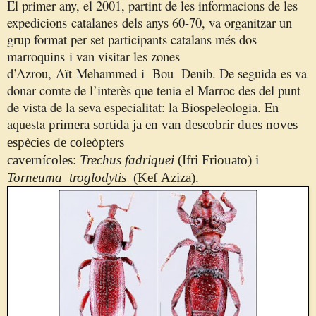
El primer any, el 2001, partint de les informacions de les
expedicions
catalanes
dels anys 60-70, va organitzar un
grup format per set participants catalans més dos
marroquins
i van visitar les zones
d’
Azrou
,
Aït
Mehammed
i Bou
Denib
. De seguida
es va
donar comte de l’interès que tenia el Marroc des del punt
de vista de la seva especialitat: la Biospeleologia. En
aquesta
primera sortida ja en van descobrir dues noves
espècies de coleòpters
cavernícoles:
Trechus fadriquei
(Ifri Friouato) i
Torneuma troglodytis
(Kef Aziza).