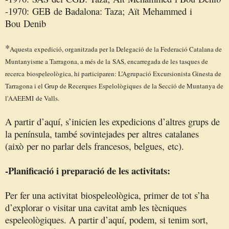
-1970:
GEB
de Badalona: Taza;
Aït
Mehammed
i
Bou
Denib
*
Aquesta
expedició, organitzada per la Delegació de la Federació Catalana de
Muntanyisme a Tarragona, a més de la
SAS
, encarregada de les tasques de
recerca
biospeleològica
, hi participaren: L’Agrupació Excursionista Ginesta de
Tarragona i el Grup de Recerques
Espelològiques
de la Secció de Muntanya de
l'
AAEEMI
de Valls.
A partir d’aquí, s’inicien les expedicions d’altres grups de
la península, també sovintejades per
altres
catalanes
(
això
per no parlar dels francesos, belgues,
etc
).
-Planificació i preparació de les activitats:
Per fer una activitat
biospeleològica
, primer de tot s’ha
d’explorar o visitar una cavitat amb les tècniques
espeleològiques. A partir d’aquí, podem, si tenim sort,