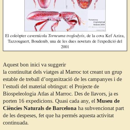
El coleòpter cavernícola
Torneuma troglodytis
, de la cova Kef Aziza,
Tazzouguert, Boudenib, una de les dues novetats de l'expedició del
2001
Aquest bon inici va suggerir
la
continuïtat
dels
viatges
al Marroc tot creant un grup
estable de treball d’organització de les campanyes i de
l’estudi del material obtingut: el Projecte de
Biospeleologia
Atlas
al Marroc. Des de llavors, ja es
porten 16 expedicions. Quasi cada any, el
Museu de
Ciències Naturals de Barcelona
ha subvencionat part
de les despeses, fet que ha
permés
aquesta activitat
continuada.