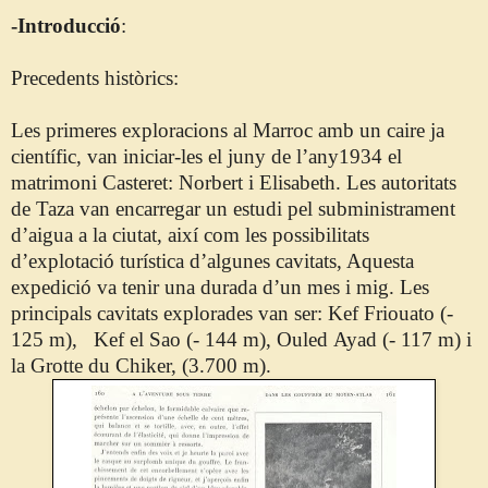
-Introducció
:
Precedents
històrics:
Les primeres exploracions al Marroc amb un caire ja
científic, van iniciar-les el juny de l’any1934 el
matrimoni
Casteret
: Norbert i
Elisabeth
. Les autoritats
de Taza van encarregar un estudi pel subministrament
d’aigua a la ciutat, així com les possibilitats
d’explotació turística d’algunes cavitats, Aquesta
expedició va tenir una durada d’un mes i mig. Les
principals
cavitats
explorades van ser:
Kef
Friouato
(-
125 m),
Kef
el
Sao
(- 144 m),
Ouled
Ayad
(- 117 m) i
la G
rotte
du
Chiker
, (3.700 m).